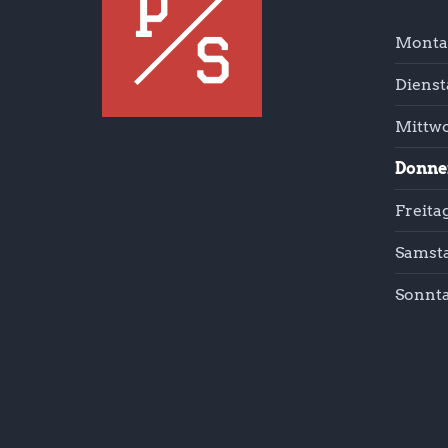
Monta
Dienst
Mittw
Donne
Freita
Samst
Sonnt